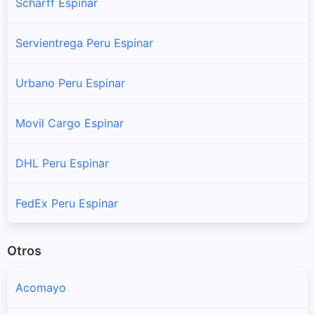
Scharff Espinar
Pichigua
Sucursales y horarios Shalom en Pichigua
Servientrega Peru Espinar
Suyckutambo
Urbano Peru Espinar
Sucursales y horarios Shalom en Suyckutambo
Movil Cargo Espinar
DHL Peru Espinar
FedEx Peru Espinar
Otros
Acomayo