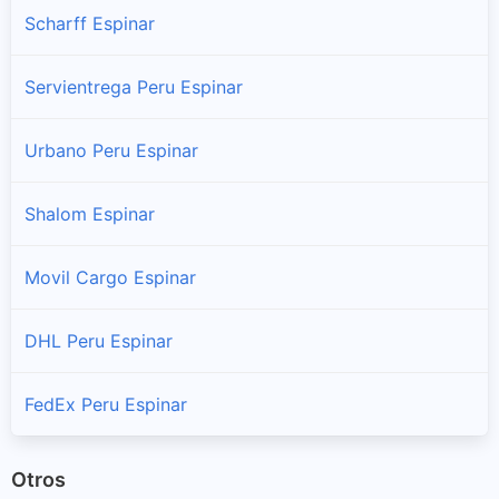
Pallpata
Scharff Espinar
Sucursales y horarios Serpost en Pallpata
Servientrega Peru Espinar
Pichigua
Sucursales y horarios Serpost en Pichigua
Urbano Peru Espinar
Suyckutambo
Shalom Espinar
Sucursales y horarios Serpost en Suyckutambo
Movil Cargo Espinar
DHL Peru Espinar
FedEx Peru Espinar
Otros