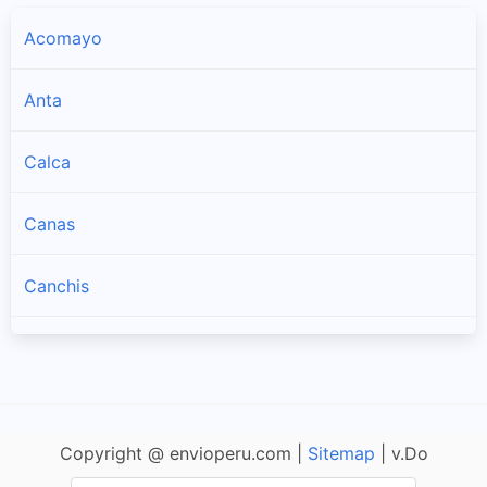
Acomayo
Anta
Calca
Canas
Canchis
Chumbivilcas
Cusco
Copyright @ envioperu.com |
Sitemap
| v.Do
La Convención