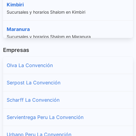
Kimbiri
Sucursales y horarios Shalom en Kimbiri
Maranura
Sucursales y horarios Shalom en Maranura
Empresas
Ocobamba
Sucursales y horarios Shalom en Ocobamba
Olva La Convención
Pichari
Serpost La Convención
Sucursales y horarios Shalom en Pichari
Scharff La Convención
Quellouno
Sucursales y horarios Shalom en Quellouno
Servientrega Peru La Convención
Santa Ana
Urbano Peru La Convención
Sucursales y horarios Shalom en Santa Ana