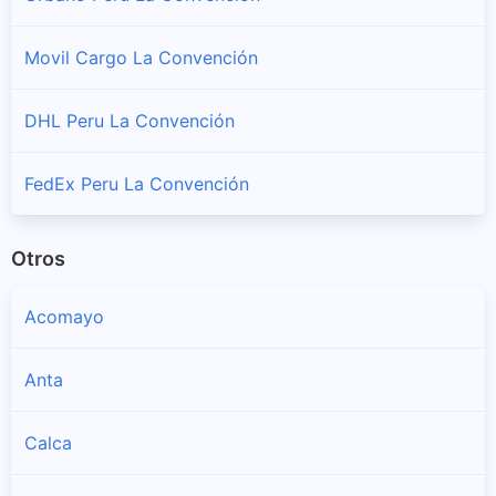
Movil Cargo La Convención
Santa Teresa
Sucursales y horarios Shalom en Santa Teresa
DHL Peru La Convención
Vilcabamba
Sucursales y horarios Shalom en Vilcabamba
FedEx Peru La Convención
Otros
Acomayo
Anta
Calca