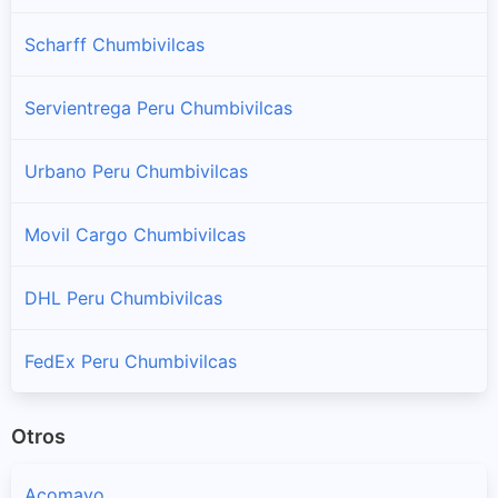
Scharff Chumbivilcas
Santo Tomas
Sucursales y horarios Shalom en Santo Tomas
Servientrega Peru Chumbivilcas
Velille
Urbano Peru Chumbivilcas
Sucursales y horarios Shalom en Velille
Movil Cargo Chumbivilcas
DHL Peru Chumbivilcas
FedEx Peru Chumbivilcas
Otros
Acomayo