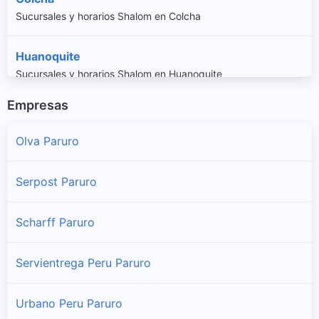
Sucursales y horarios Shalom en Colcha
Huanoquite
Sucursales y horarios Shalom en Huanoquite
Empresas
Omacha
Sucursales y horarios Shalom en Omacha
Olva Paruro
Paccaritambo
Serpost Paruro
Sucursales y horarios Shalom en Paccaritambo
Scharff Paruro
Paruro
Sucursales y horarios Shalom en Paruro
Servientrega Peru Paruro
Pillpinto
Urbano Peru Paruro
Sucursales y horarios Shalom en Pillpinto