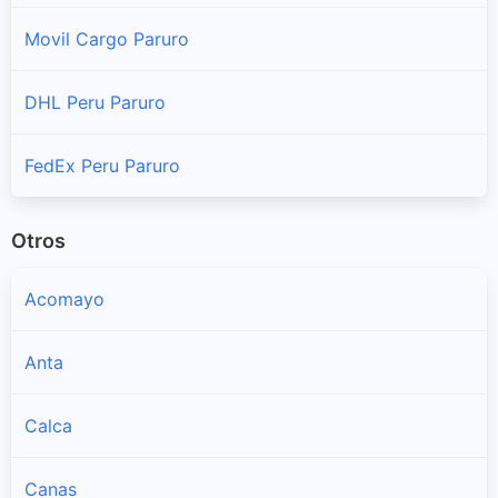
Movil Cargo Paruro
Yaurisque
Sucursales y horarios Shalom en Yaurisque
DHL Peru Paruro
FedEx Peru Paruro
Otros
Acomayo
Anta
Calca
Canas