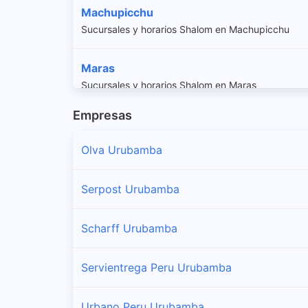
Machupicchu
Sucursales y horarios Shalom en Machupicchu
Maras
Sucursales y horarios Shalom en Maras
Empresas
Ollantaytambo
Sucursales y horarios Shalom en Ollantaytambo
Olva Urubamba
Urubamba
Serpost Urubamba
Sucursales y horarios Shalom en Urubamba
Scharff Urubamba
Yucay
Sucursales y horarios Shalom en Yucay
Servientrega Peru Urubamba
Urbano Peru Urubamba