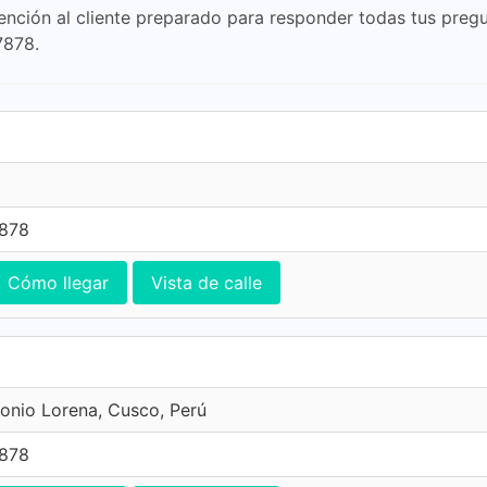
ción al cliente preparado para responder todas tus pregu
7878.
7878
Cómo llegar
Vista de calle
onio Lorena, Cusco, Perú
7878