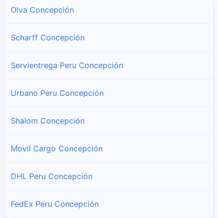
Sucursales y horarios Serpost en Comas
Olva Concepción
Concepcion
Scharff Concepción
Sucursales y horarios Serpost en Concepcion
Servientrega Peru Concepción
Heroinas Toledo
Sucursales y horarios Serpost en Heroinas Toledo
Urbano Peru Concepción
Manzanares
Shalom Concepción
Sucursales y horarios Serpost en Manzanares
Movil Cargo Concepción
Mariscal Castilla
Sucursales y horarios Serpost en Mariscal Castilla
DHL Peru Concepción
Matahuasi
Sucursales y horarios Serpost en Matahuasi
FedEx Peru Concepción