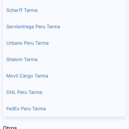
Palcamayo
Scharff Tarma
Sucursales y horarios Serpost en Palcamayo
Servientrega Peru Tarma
San Pedro De Cajas
Sucursales y horarios Serpost en San Pedro De Cajas
Urbano Peru Tarma
Tapo
Shalom Tarma
Sucursales y horarios Serpost en Tapo
Movil Cargo Tarma
Tarma
Sucursales y horarios Serpost en Tarma
DHL Peru Tarma
FedEx Peru Tarma
Otros