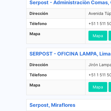
Serpost - Administraciòn Comas
Dirección
Avenida Tú
Télefono
+51 1 511 5
Mapa
Mapa
SERPOST - OFICINA LAMPA, Lima
Dirección
Jirón Lampa
Télefono
+51 1 511 5
Mapa
Mapa
Serpost, Miraflores