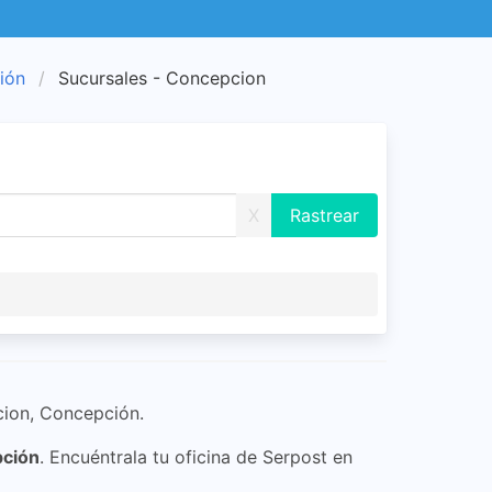
ión
Sucursales - Concepcion
X
cion, Concepción.
pción
. Encuéntrala tu oficina de Serpost en