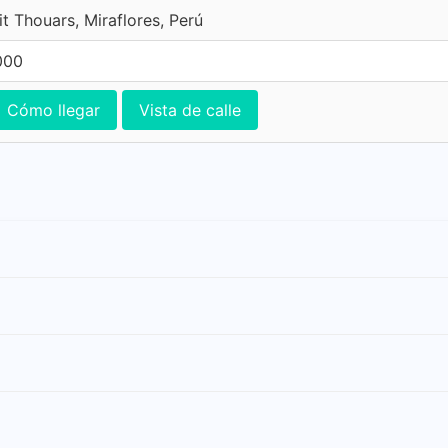
t Thouars, Miraflores, Perú
000
Cómo llegar
Vista de calle