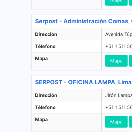
Serpost - Administraciòn Comas
Dirección
Avenida Tú
Télefono
+51 1 511 5
Mapa
Mapa
SERPOST - OFICINA LAMPA, Lima
Dirección
Jirón Lampa
Télefono
+51 1 511 5
Mapa
Mapa