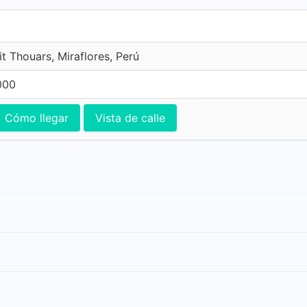
t Thouars, Miraflores, Perú
000
Cómo llegar
Vista de calle