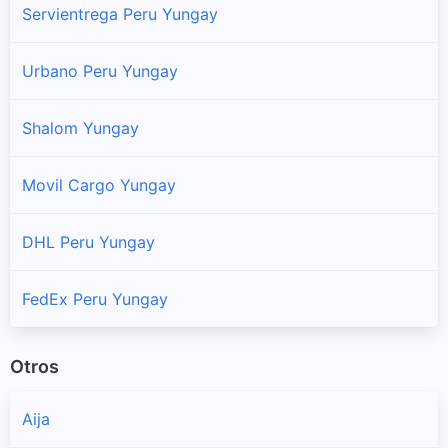
Servientrega Peru Yungay
Yanama
Sucursales y horarios Serpost en Yanama
Urbano Peru Yungay
Yungay
Shalom Yungay
Sucursales y horarios Serpost en Yungay
Movil Cargo Yungay
DHL Peru Yungay
FedEx Peru Yungay
Otros
Aija