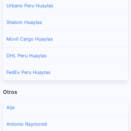
Urbano Peru Huaylas
Santa Cruz
Shalom Huaylas
Sucursales y horarios Serpost en Santa Cruz
Movil Cargo Huaylas
Santo Toribio
Sucursales y horarios Serpost en Santo Toribio
DHL Peru Huaylas
Yuracmarca
Sucursales y horarios Serpost en Yuracmarca
FedEx Peru Huaylas
Otros
Aija
Antonio Raymondi