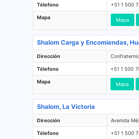
Télefono
+51 1 500 
Mapa
Mapa
Shalom Carga y Encomiendas, Hu
Dirección
Confraternid
Télefono
+51 1 500 
Mapa
Mapa
Shalom, La Victoria
Dirección
Avenida Méx
Télefono
+51 1 500 