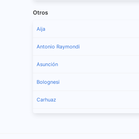
Otros
Aija
Antonio Raymondi
Asunción
Bolognesi
Carhuaz
Carlos Fermín Fitzcarrald
Casma