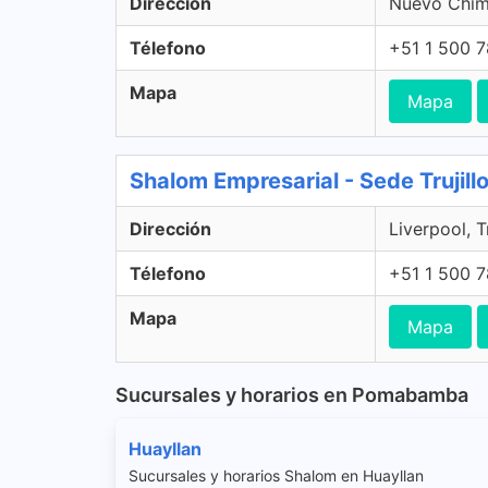
Dirección
Nuevo Chim
Télefono
+51 1 500 
Mapa
Mapa
Shalom Empresarial - Sede Trujillo,
Dirección
Liverpool, Tr
Télefono
+51 1 500 
Mapa
Mapa
Sucursales y horarios en Pomabamba
Huayllan
Sucursales y horarios Shalom en Huayllan