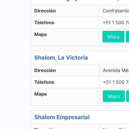
Dirección
Confraternid
Télefono
+51 1 500 
Mapa
Mapa
Shalom, La Victoria
Dirección
Avenida Méx
Télefono
+51 1 500 
Mapa
Mapa
Shalom Empresarial