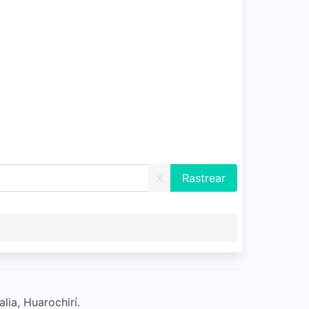
X
lia, Huarochirí.