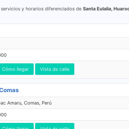
ervicios y horarios diferenciados de
Santa Eulalia, Huaroc
000
Cómo llegar
Vista de calle
, Comas
pac Amaru, Comas, Perú
000
Cómo llegar
Vista de calle