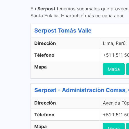
En
Serpost
tenemos sucursales que proveen s
Santa Eulalia, Huarochirí más cercana aquí.
Serpost Tomás Valle
Dirección
Lima, Perú
Télefono
+51 1 511 5
Mapa
Mapa
Serpost - Administraciòn Comas
Dirección
Avenida Tú
Télefono
+51 1 511 5
Mapa
Mapa