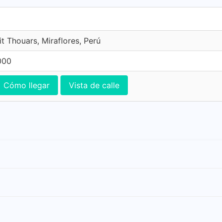
t Thouars, Miraflores, Perú
000
Cómo llegar
Vista de calle