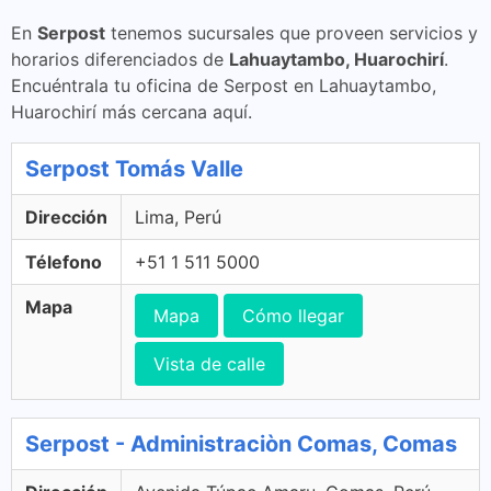
En
Serpost
tenemos sucursales que proveen servicios y
horarios diferenciados de
Lahuaytambo, Huarochirí
.
Encuéntrala tu oficina de Serpost en Lahuaytambo,
Huarochirí más cercana aquí.
Serpost Tomás Valle
Dirección
Lima, Perú
Télefono
+51 1 511 5000
Mapa
Mapa
Cómo llegar
Vista de calle
Serpost - Administraciòn Comas, Comas