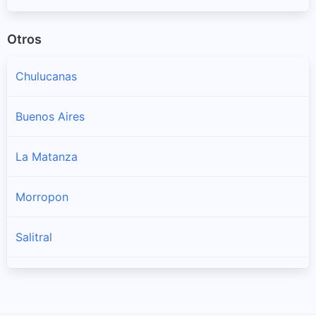
Otros
Chulucanas
Buenos Aires
La Matanza
Morropon
Salitral
San Juan De Bigote