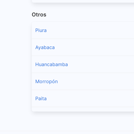
Otros
Piura
Ayabaca
Huancabamba
Morropón
Paita
Sullana
Talara