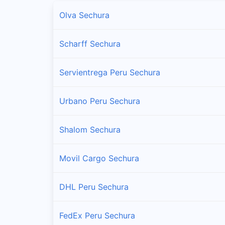
Sucursales y horarios Serpost en Sechura
Olva Sechura
Vice
Scharff Sechura
Sucursales y horarios Serpost en Vice
Servientrega Peru Sechura
Urbano Peru Sechura
Shalom Sechura
Movil Cargo Sechura
DHL Peru Sechura
FedEx Peru Sechura