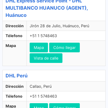
DHL Express Service Point - DHL
MULTIBANCO HUANUCO (AGENT),
Huánuco
Dirección
Jirón 28 de Julio, Huánuco, Perú
Télefono
+51 1 5748463
Mapa
Mapa
Cómo llegar
Vista de calle
DHL Perú
Dirección
Callao, Perú
Télefono
+51 1 5748463
Mapa