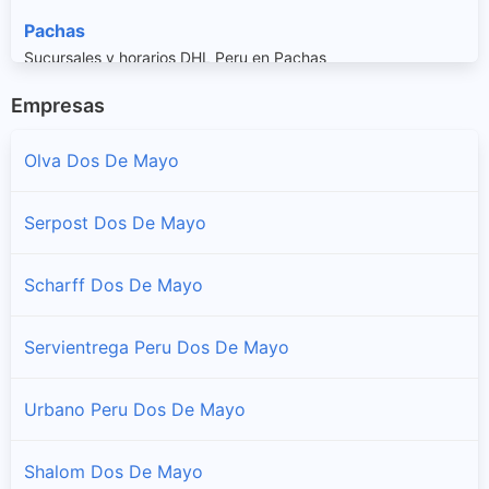
Pachas
Sucursales y horarios DHL Peru en Pachas
Empresas
Quivilla
Sucursales y horarios DHL Peru en Quivilla
Olva Dos De Mayo
Ripan
Serpost Dos De Mayo
Sucursales y horarios DHL Peru en Ripan
Scharff Dos De Mayo
Shunqui
Sucursales y horarios DHL Peru en Shunqui
Servientrega Peru Dos De Mayo
Sillapata
Urbano Peru Dos De Mayo
Sucursales y horarios DHL Peru en Sillapata
Shalom Dos De Mayo
Yanas