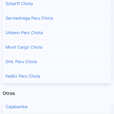
Scharff Chota
Chota
Sucursales y horarios Shalom en Chota
Servientrega Peru Chota
Cochabamba
Urbano Peru Chota
Sucursales y horarios Shalom en Cochabamba
Movil Cargo Chota
Conchan
Sucursales y horarios Shalom en Conchan
DHL Peru Chota
Huambos
Sucursales y horarios Shalom en Huambos
FedEx Peru Chota
Lajas
Otros
Sucursales y horarios Shalom en Lajas
Cajabamba
Llama