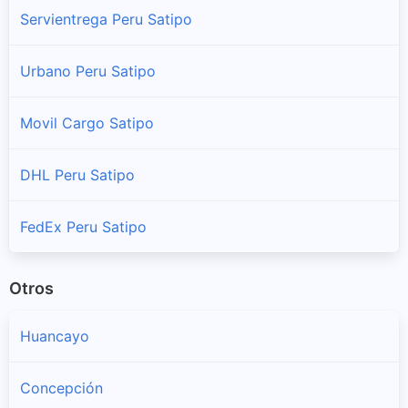
Servientrega Peru Satipo
Satipo
Urbano Peru Satipo
Sucursales y horarios Shalom en Satipo
Movil Cargo Satipo
DHL Peru Satipo
FedEx Peru Satipo
Otros
Huancayo
Concepción