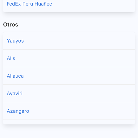
FedEx Peru Huañec
Otros
Yauyos
Alis
Allauca
Ayaviri
Azangaro
Cacra