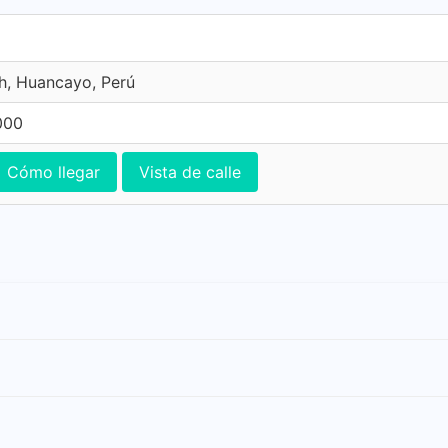
h, Huancayo, Perú
000
Cómo llegar
Vista de calle