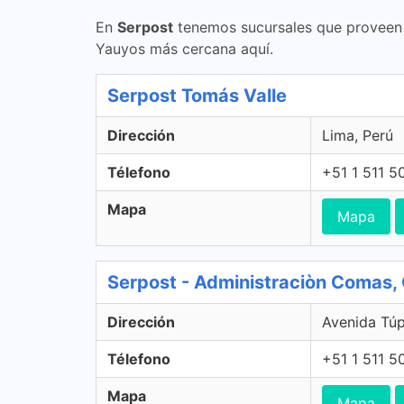
En
Serpost
tenemos sucursales que proveen s
Yauyos más cercana aquí.
Serpost Tomás Valle
Dirección
Lima, Perú
Télefono
+51 1 511 5
Mapa
Mapa
Serpost - Administraciòn Comas
Dirección
Avenida Tú
Télefono
+51 1 511 5
Mapa
Mapa