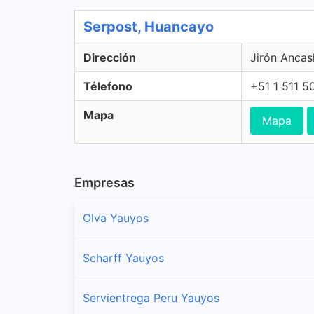
Serpost, Huancayo
Dirección
Jirón Ancas
Télefono
+51 1 511 5
Mapa
Mapa
Empresas
Olva Yauyos
Scharff Yauyos
Servientrega Peru Yauyos