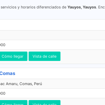
ervicios y horarios diferenciados de
Yauyos, Yauyos
. Enc
000
Cómo llegar
Vista de calle
, Comas
pac Amaru, Comas, Perú
000
Cómo llegar
Vista de calle