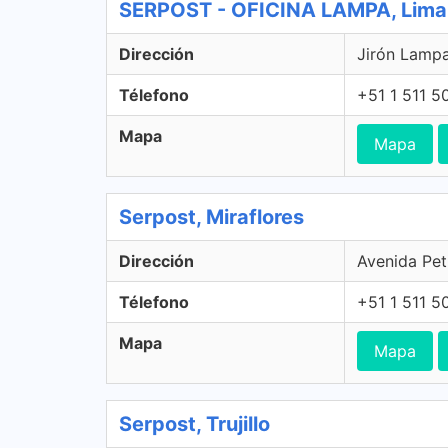
SERPOST - OFICINA LAMPA, Lima
Dirección
Jirón Lampa
Télefono
+51 1 511 5
Mapa
Mapa
Serpost, Miraflores
Dirección
Avenida Peti
Télefono
+51 1 511 5
Mapa
Mapa
Serpost, Trujillo