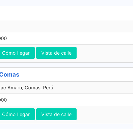
000
Cómo llegar
Vista de calle
, Comas
pac Amaru, Comas, Perú
000
Cómo llegar
Vista de calle