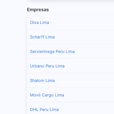
Empresas
Carabayllo
Sucursales y horarios Serpost en Carabayllo
Olva Lima
Chaclacayo
Scharff Lima
Sucursales y horarios Serpost en Chaclacayo
Servientrega Peru Lima
Chorrillos
Sucursales y horarios Serpost en Chorrillos
Urbano Peru Lima
Cieneguilla
Shalom Lima
Sucursales y horarios Serpost en Cieneguilla
Movil Cargo Lima
Comas
Sucursales y horarios Serpost en Comas
DHL Peru Lima