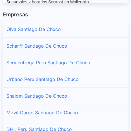
Sucursales y horarios Serpost en Mollepata
Empresas
Quiruvilca
Sucursales y horarios Serpost en Quiruvilca
Olva Santiago De Chuco
Santa Cruz De Chuca
Scharff Santiago De Chuco
Sucursales y horarios Serpost en Santa Cruz De Chuca
Servientrega Peru Santiago De Chuco
Santiago De Chuco
Sucursales y horarios Serpost en Santiago De Chuco
Urbano Peru Santiago De Chuco
Sitabamba
Shalom Santiago De Chuco
Sucursales y horarios Serpost en Sitabamba
Movil Cargo Santiago De Chuco
DHL Peru Santiago De Chuco