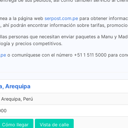
 entrega de sus pedidos, así como también servicio al clien
línea a la página web
serpost.com.pe
para obtener informaci
ahí podrán encontrar información sobre tarifas, promocio
ellas personas que necesitan enviar paquetes a Manu y Mad
logía y precios competitivos.
.pe
o comuníquese con el número +51 1 511 5000 para cono
a, Arequipa
, Arequipa, Perú
000
Cómo llegar
Vista de calle