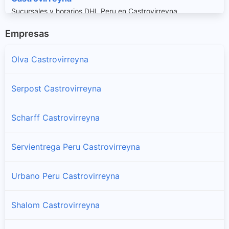
Sucursales y horarios DHL Peru en Castrovirreyna
Empresas
Chupamarca
Sucursales y horarios DHL Peru en Chupamarca
Olva Castrovirreyna
Cocas
Serpost Castrovirreyna
Sucursales y horarios DHL Peru en Cocas
Scharff Castrovirreyna
Huachos
Sucursales y horarios DHL Peru en Huachos
Servientrega Peru Castrovirreyna
Huamatambo
Urbano Peru Castrovirreyna
Sucursales y horarios DHL Peru en Huamatambo
Shalom Castrovirreyna
Mollepampa
Sucursales y horarios DHL Peru en Mollepampa