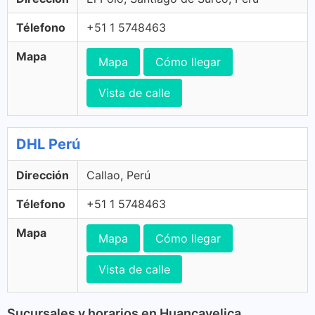
Télefono
+51 1 5748463
Mapa
Mapa
Cómo llegar
Vista de calle
DHL Perú
Dirección
Callao, Perú
Télefono
+51 1 5748463
Mapa
Mapa
Cómo llegar
Vista de calle
Sucursales y horarios en Huancavelica