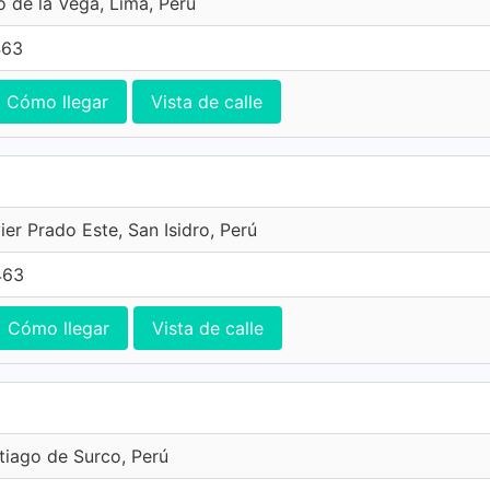
o de la Vega, Lima, Perú
463
Cómo llegar
Vista de calle
er Prado Este, San Isidro, Perú
463
Cómo llegar
Vista de calle
ntiago de Surco, Perú