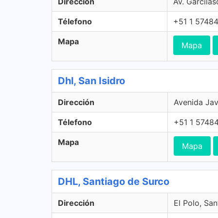
Dirección
Av. Garcilas
Télefono
+51 1 5748
Mapa
Mapa
Dhl, San Isidro
Dirección
Avenida Javi
Télefono
+51 1 5748
Mapa
Mapa
DHL, Santiago de Surco
Dirección
El Polo, Sa