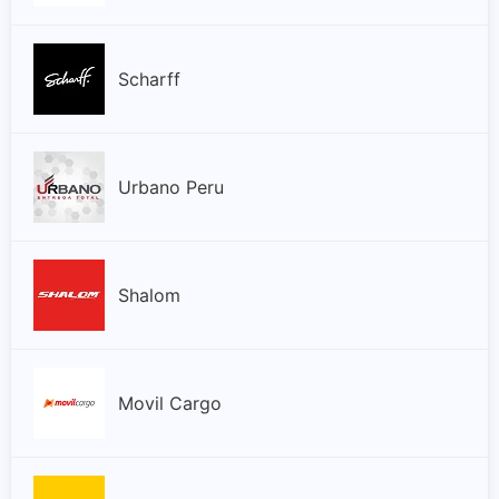
Junín
La Libertad
Scharff
Lambayeque
Urbano Peru
Lima
Loreto
Shalom
Madre De Dios
Moquegua
Movil Cargo
Pasco