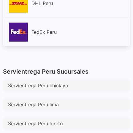
Piura
DHL Peru
Puno
FedEx Peru
San Martín
Tacna
Tumbes
Servientrega Peru Sucursales
Servientrega Peru chiclayo
Ucayali
Áncash
Servientrega Peru lima
Servientrega Peru loreto