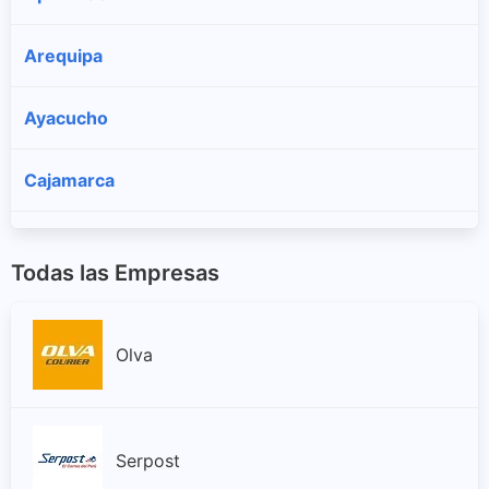
Arequipa
Ayacucho
Cajamarca
Cusco
Todas las Empresas
Huancavelica
Olva
Huánuco
Ica
Serpost