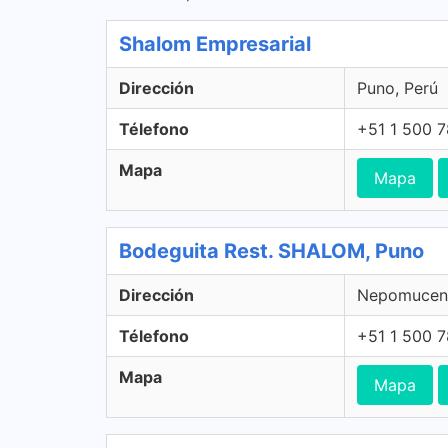
Shalom Empresarial
Dirección
Puno, Perú
Télefono
+51 1 500 
Mapa
Mapa
Bodeguita Rest. SHALOM, Puno
Dirección
Nepomuceno
Télefono
+51 1 500 
Mapa
Mapa