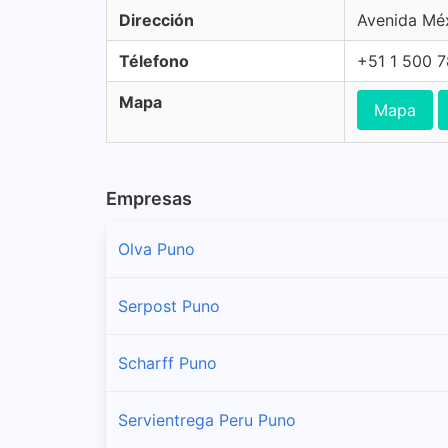
Dirección
Avenida Méx
Télefono
+51 1 500 
Mapa
Mapa
Empresas
Olva Puno
Serpost Puno
Scharff Puno
Servientrega Peru Puno