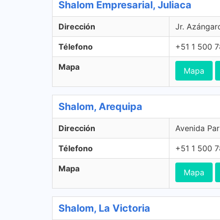
Shalom Empresarial, Juliaca
Dirección
Jr. Azángaro
Télefono
+51 1 500 
Mapa
Mapa
Shalom, Arequipa
Dirección
Avenida Par
Télefono
+51 1 500 
Mapa
Mapa
Shalom, La Victoria