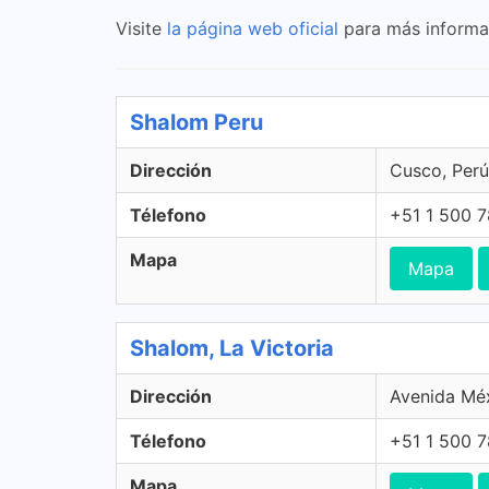
Visite
la página web oficial
para más informac
Shalom Peru
Dirección
Cusco, Perú
Télefono
+51 1 500 
Mapa
Mapa
Shalom, La Victoria
Dirección
Avenida Méx
Télefono
+51 1 500 
Mapa