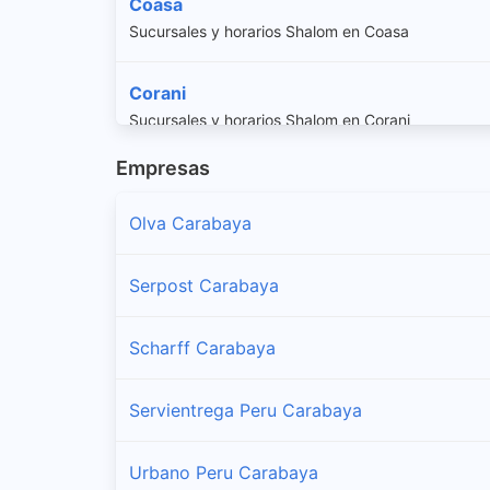
Coasa
Sucursales y horarios Shalom en Coasa
Corani
Sucursales y horarios Shalom en Corani
Empresas
Crucero
Sucursales y horarios Shalom en Crucero
Olva Carabaya
Ituata
Serpost Carabaya
Sucursales y horarios Shalom en Ituata
Scharff Carabaya
Macusani
Sucursales y horarios Shalom en Macusani
Servientrega Peru Carabaya
Ollachea
Urbano Peru Carabaya
Sucursales y horarios Shalom en Ollachea