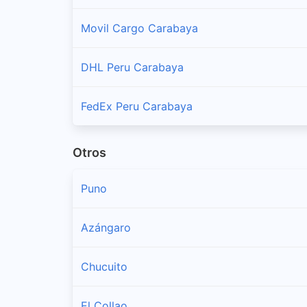
Movil Cargo Carabaya
San Gaban
Sucursales y horarios Shalom en San Gaban
DHL Peru Carabaya
Usicayos
Sucursales y horarios Shalom en Usicayos
FedEx Peru Carabaya
Otros
Puno
Azángaro
Chucuito
El Collao