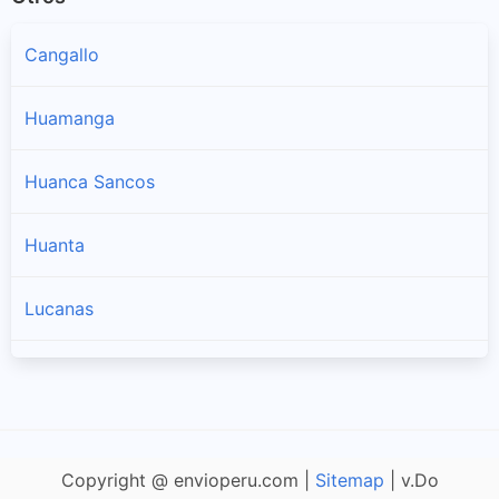
Cangallo
Huamanga
Huanca Sancos
Huanta
Lucanas
Parinacochas
Pàucar Del Sara Sara
Copyright @ envioperu.com |
Sitemap
| v.Do