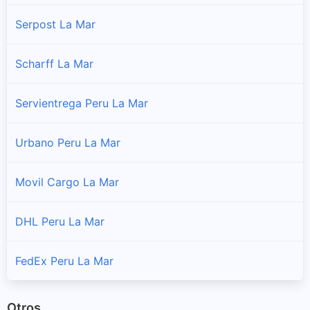
Luis Carranza
Serpost La Mar
Sucursales y horarios Shalom en Luis Carranza
Scharff La Mar
Samugari
Sucursales y horarios Shalom en Samugari
Servientrega Peru La Mar
San Miguel
Urbano Peru La Mar
Sucursales y horarios Shalom en San Miguel
Movil Cargo La Mar
Santa Rosa
Sucursales y horarios Shalom en Santa Rosa
DHL Peru La Mar
Tambo
Sucursales y horarios Shalom en Tambo
FedEx Peru La Mar
Otros