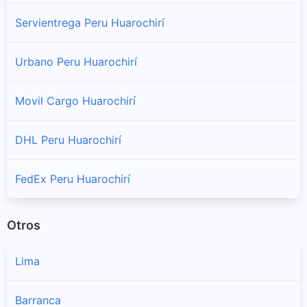
Sucursales y horarios Shalom en Huanza
Servientrega Peru Huarochirí
Huarochiri
Urbano Peru Huarochirí
Sucursales y horarios Shalom en Huarochiri
Movil Cargo Huarochirí
Lahuaytambo
Sucursales y horarios Shalom en Lahuaytambo
DHL Peru Huarochirí
Langa
Sucursales y horarios Shalom en Langa
FedEx Peru Huarochirí
Laraos
Otros
Sucursales y horarios Shalom en Laraos
Lima
Mariatana
Sucursales y horarios Shalom en Mariatana
Barranca