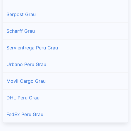
Mamara
Serpost Grau
Sucursales y horarios Shalom en Mamara
Scharff Grau
Micaela Bastidas
Sucursales y horarios Shalom en Micaela Bastidas
Servientrega Peru Grau
Pataypampa
Urbano Peru Grau
Sucursales y horarios Shalom en Pataypampa
Movil Cargo Grau
Progreso
Sucursales y horarios Shalom en Progreso
DHL Peru Grau
San Antonio
Sucursales y horarios Shalom en San Antonio
FedEx Peru Grau
Santa Rosa