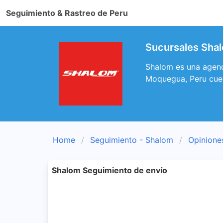
Seguimiento & Rastreo de Peru
Sucursales Shal
Shalom es una agenci
Moquegua, Peru cuen
Home
Seguimiento - Shalom
Opinione
Shalom Seguimiento de envío