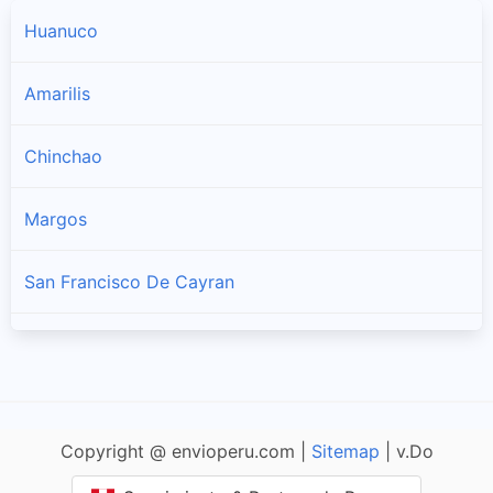
Huanuco
Amarilis
Chinchao
Margos
San Francisco De Cayran
San Pedro De Chaulan
Santa Maria Del Valle
Copyright @ envioperu.com |
Sitemap
| v.Do
Yarumayo