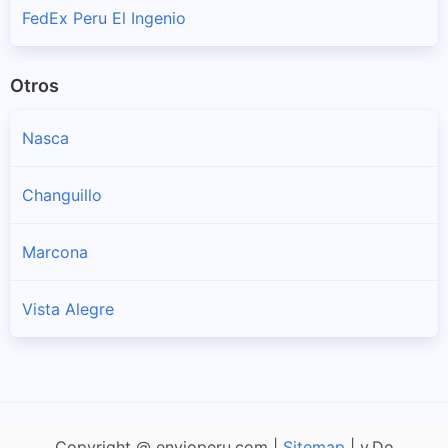
FedEx Peru El Ingenio
Otros
Nasca
Changuillo
Marcona
Vista Alegre
Copyright @ envioperu.com |
Sitemap
| v.Do