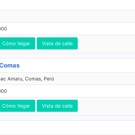
000
Cómo llegar
Vista de calle
, Comas
pac Amaru, Comas, Perú
000
Cómo llegar
Vista de calle