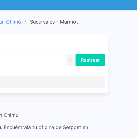
ran Chimú
Sucursales - Marmot
X
an Chimú.
ú
. Encuéntrala tu oficina de Serpost en