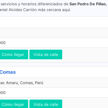
ervicios y horarios diferenciados de
San Pedro De Pillao,
aniel Alcides Carrión más cercana aquí.
000
Cómo llegar
Vista de calle
, Comas
pac Amaru, Comas, Perú
000
Cómo llegar
Vista de calle