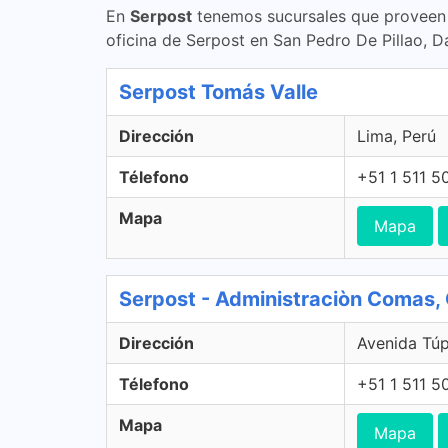
En
Serpost
tenemos sucursales que proveen s
oficina de Serpost en San Pedro De Pillao, D
Serpost Tomás Valle
Dirección
Lima, Perú
Télefono
+51 1 511 5
Mapa
Mapa
Serpost - Administraciòn Comas
Dirección
Avenida Tú
Télefono
+51 1 511 5
Mapa
Mapa