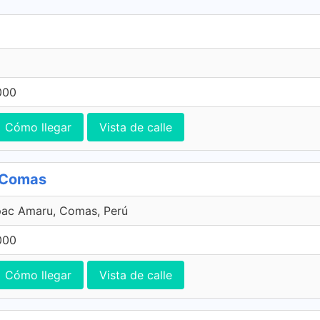
000
Cómo llegar
Vista de calle
, Comas
pac Amaru, Comas, Perú
000
Cómo llegar
Vista de calle