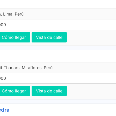
, Lima, Perú
000
Cómo llegar
Vista de calle
t Thouars, Miraflores, Perú
000
Cómo llegar
Vista de calle
edra