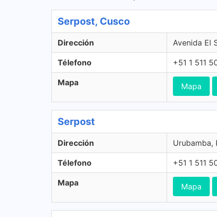
Serpost, Cusco
Dirección
Avenida El 
Télefono
+51 1 511 5
Mapa
Mapa
Serpost
Dirección
Urubamba, 
Télefono
+51 1 511 5
Mapa
Mapa