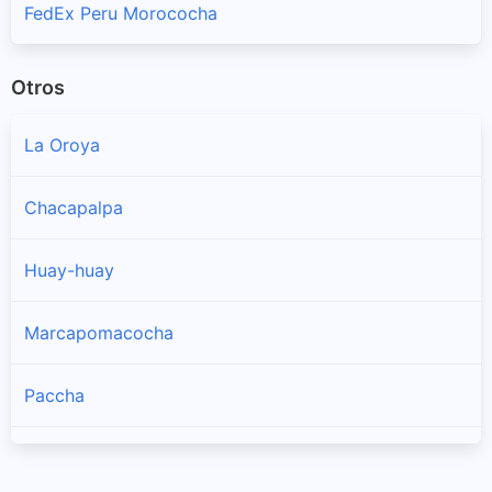
FedEx Peru Morococha
Otros
La Oroya
Chacapalpa
Huay-huay
Marcapomacocha
Paccha
Santa Barbara De Carhuacayan