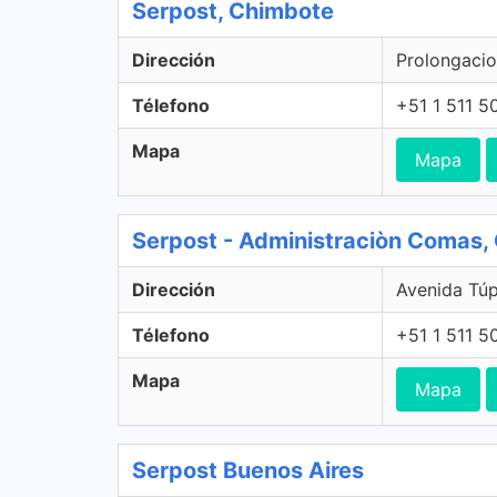
Serpost, Chimbote
Dirección
Prolongacio
Télefono
+51 1 511 5
Mapa
Mapa
Serpost - Administraciòn Comas
Dirección
Avenida Tú
Télefono
+51 1 511 5
Mapa
Mapa
Serpost Buenos Aires