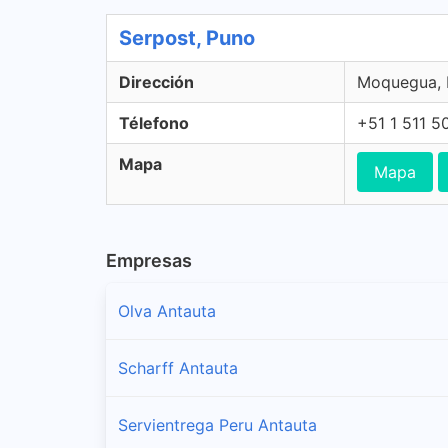
Serpost, Puno
Dirección
Moquegua, 
Télefono
+51 1 511 5
Mapa
Mapa
Empresas
Olva Antauta
Scharff Antauta
Servientrega Peru Antauta