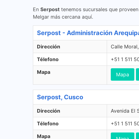
En
Serpost
tenemos sucursales que proveen s
Melgar más cercana aquí.
Serpost - Administración Arequip
Dirección
Calle Moral
Télefono
+51 1 511 5
Mapa
Mapa
Serpost, Cusco
Dirección
Avenida El 
Télefono
+51 1 511 5
Mapa
Mapa