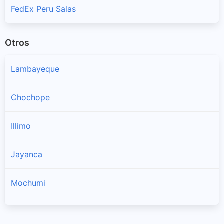
FedEx Peru Salas
Otros
Lambayeque
Chochope
Illimo
Jayanca
Mochumi
Morrope