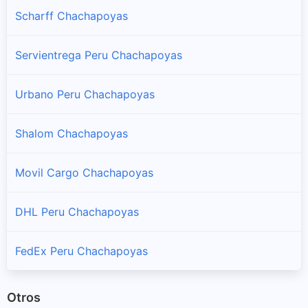
Chuquibamba
Scharff Chachapoyas
Sucursales y horarios Serpost en Chuquibamba
Servientrega Peru Chachapoyas
Granada
Sucursales y horarios Serpost en Granada
Urbano Peru Chachapoyas
Huancas
Shalom Chachapoyas
Sucursales y horarios Serpost en Huancas
Movil Cargo Chachapoyas
La Jalca
Sucursales y horarios Serpost en La Jalca
DHL Peru Chachapoyas
Leimebamba
Sucursales y horarios Serpost en Leimebamba
FedEx Peru Chachapoyas
Levanto
Otros
Sucursales y horarios Serpost en Levanto