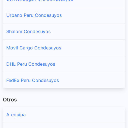
Salamanca
Sucursales y horarios Serpost en Salamanca
Urbano Peru Condesuyos
Yanaquihua
Shalom Condesuyos
Sucursales y horarios Serpost en Yanaquihua
Movil Cargo Condesuyos
DHL Peru Condesuyos
FedEx Peru Condesuyos
Otros
Arequipa